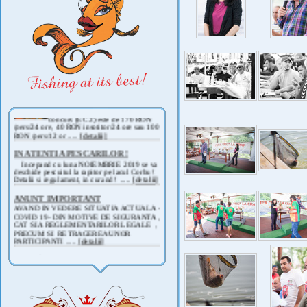
Taxe de pescuit 2025
Ø Taxa de pescuit pe pista de
concurs (EC 2) este de 170 RON
/pers/24 ore, 40 RON insotitor/24 ore sau 100
RON /pers/12 or .....
[detalii]
IN ATENTIA PESCARILOR !
Incepand cu luna NOIEMBRIE 2019 se va
deschide pescuitul la rapitor pe lacul Corbu !
Detalii si regulament, in curand ! .....
[detalii]
ANUNT IMPORTANT
AVAND IN VEDERE SITUATIA ACTUALA -
COVID 19- DIN MOTIVE DE SIGURANTA ,
CAT SI A REGLEMENTARILOR LEGALE ,
PRECUM SI RETRAGEREA UNOR
PARTICIPANTI .....
[detalii]
Anunt important
Va anuntam ca editia 30 a concursului de
pescuit CUPA RIG la CRAP din perioada 2-5
septembrie 2021 se reprogrameaza pentru luna
mai 2022 !
Avansul in .....
[detalii]