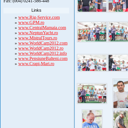
Fax: (004) 0241-586-448
Links
www.Rig-Service.com
www.GPM.ro
www.CentralMamaia.com
www.NeptunYacht.ro
www.MistralTours.ro
www.WorldCarp2012.com
www.WorldCarp2012.ro
www.WorldCarp2012.info
www.PensiuneBalteni.com
www.Crapi-Mari.ro