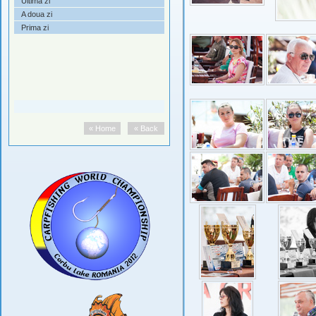
Ultima zi
A doua zi
Prima zi
« Home
« Back