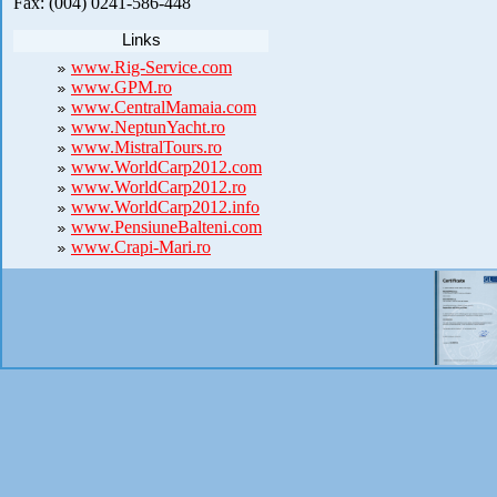
Fax: (004) 0241-586-448
Links
www.Rig-Service.com
www.GPM.ro
www.CentralMamaia.com
www.NeptunYacht.ro
www.MistralTours.ro
www.WorldCarp2012.com
www.WorldCarp2012.ro
www.WorldCarp2012.info
www.PensiuneBalteni.com
www.Crapi-Mari.ro