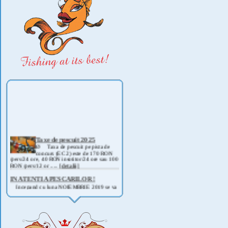
Taxe de pescuit 2025
Ø Taxa de pescuit pe pista de
concurs (EC 2) este de 170 RON
/pers/24 ore, 40 RON insotitor/24 ore sau 100
RON /pers/12 or .....
[detalii]
IN ATENTIA PESCARILOR !
Incepand cu luna NOIEMBRIE 2019 se va
deschide pescuitul la rapitor pe lacul Corbu !
Detalii si regulament, in curand ! .....
[detalii]
ANUNT IMPORTANT
AVAND IN VEDERE SITUATIA ACTUALA -
COVID 19- DIN MOTIVE DE SIGURANTA ,
CAT SI A REGLEMENTARILOR LEGALE ,