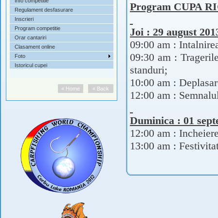
Info competitie
Program CUPA RI
Regulament desfasurare
Inscrieri
Program competitie
Joi : 29 august 201
Orar cantariri
09:00 am : Intalnirea
Clasament online
09:30 am : Tragerile 
Foto
Istoricul cupei
standuri;
10:00 am : Deplasare
« Home
« Back
12:00 am : Semnalul
Duminica : 01 sep
12:00 am : Incheier
13:00 am : Festivita