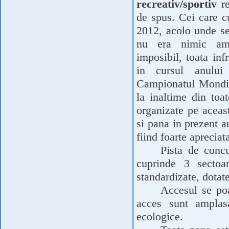
recreativ/sportiv
re
de spus. Cei care c
2012, acolo unde se
nu era nimic ame
imposibil, toata infr
in cursul anulu
Campionatul Mondia
la inaltime din toa
organizate pe aceas
si pana in prezent a
fiind foarte apreciat
Pista de concu
cuprinde 3 secto
standardizate, dotate
Accesul se poa
acces sunt amplasa
ecologice.