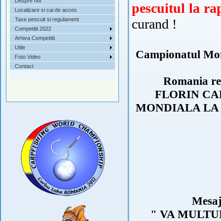
Despre noi
pescuitul la ra
Localizare si cai de acces
Taxe pescuit si regulament
curand !
Competitii 2022
Arhiva Competitii
Utile
Campionatul Mond
Foto Video
Contact
Romania repr
FLORIN CARS
MONDIALA LA 
Mesajul
" VA MULTUM