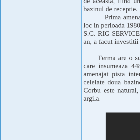
de aceasta, fiind u
bazinul de receptie.
Prima amenaj
loc in perioada 1980
S.C. RIG SERVICE S.
an, a facut investiti
Ferma are o su
care insumeaza 448
amenajat pista int
celelate doua bazi
Corbu este natural, 
argila.