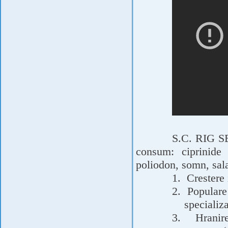
S.C. RIG SE
consum: ciprinide 
poliodon, somn, salau
1.
Crestere 
2.
Populare 
specializa
3.
Hranir