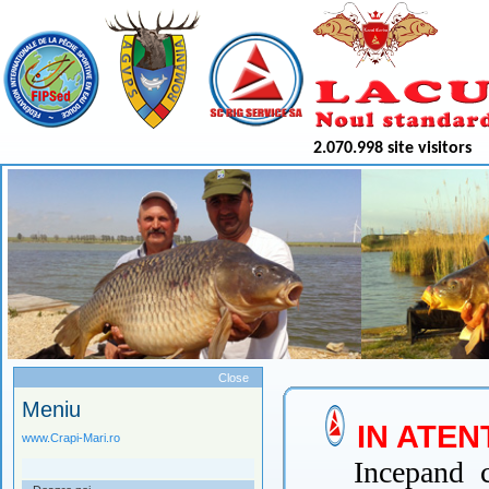
2.070.998 site visitors
Meniu
Close
Meniu
IN ATEN
www.Crapi-Mari.ro
Incepand c