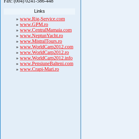
Fax: (004) 0241-586-448
Links
www.Rig-Service.com
www.GPM.ro
www.CentralMamaia.com
www.NeptunYacht.ro
www.MistralTours.ro
www.WorldCarp2012.com
www.WorldCarp2012.ro
www.WorldCarp2012.info
www.PensiuneBalteni.com
www.Crapi-Mari.ro