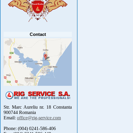
pescuit CUPA RIG la CRAP din perioada 2-5
septembrie 2021 se reprogrameaza pentru luna
mai 2022 !
Avansul in .....
[detalii]
Contact
Str. Marc Aureliu nr. 18 Constanta
900744 Romania
Email:
office@rig-service.com
Phone: (004) 0241-586-406