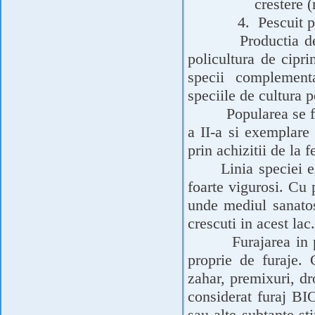
crestere 
4.
Pescuit p
Productia d
policultura de cipri
specii complementa
speciile de cultura 
Popularea se 
a II-a si exemplare
prin achizitii de la 
Linia speciei 
foarte vigurosi. Cu
unde mediul sanatos
crescuti in acest lac.
Furajarea in 
proprie de furaje.
zahar, premixuri, dr
considerat furaj BI
sau alte subtante st