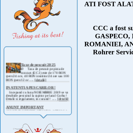
ATI FOST ALA
CCC a fost sus
GASPECO, 
ROMANIEI, AN
Rohrer Serv
Taxe de pescuit 2025
Ø Taxa de pescuit pe pista de
concurs (EC 2) este de 170 RON
/pers/24 ore, 40 RON insotitor/24 ore sau 100
RON /pers/12 or .....
[detalii]
IN ATENTIA PESCARILOR !
Incepand cu luna NOIEMBRIE 2019 se va
deschide pescuitul la rapitor pe lacul Corbu !
Detalii si regulament, in curand ! .....
[detalii]
ANUNT IMPORTANT
AVAND IN VEDERE SITUATIA ACTUALA -
COVID 19- DIN MOTIVE DE SIGURANTA ,
CAT SI A REGLEMENTARILOR LEGALE ,
PRECUM SI RETRAGEREA UNOR
PARTICIPANTI .....
[detalii]
Anunt important
Va anuntam ca editia 30 a concursului de