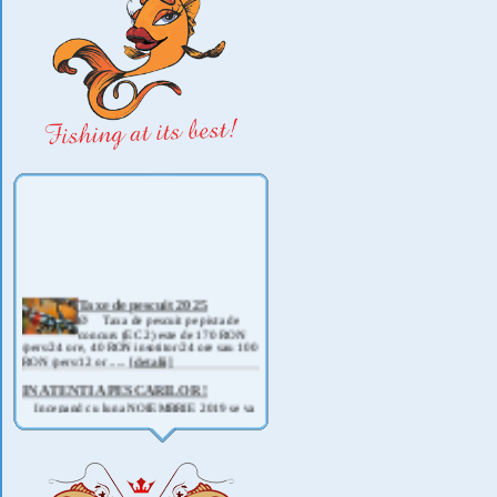
Taxe de pescuit 2025
Ø Taxa de pescuit pe pista de
concurs (EC 2) este de 170 RON
/pers/24 ore, 40 RON insotitor/24 ore sau 100
RON /pers/12 or .....
[detalii]
IN ATENTIA PESCARILOR !
Incepand cu luna NOIEMBRIE 2019 se va
deschide pescuitul la rapitor pe lacul Corbu !
Detalii si regulament, in curand ! .....
[detalii]
ANUNT IMPORTANT
AVAND IN VEDERE SITUATIA ACTUALA -
COVID 19- DIN MOTIVE DE SIGURANTA ,
CAT SI A REGLEMENTARILOR LEGALE ,