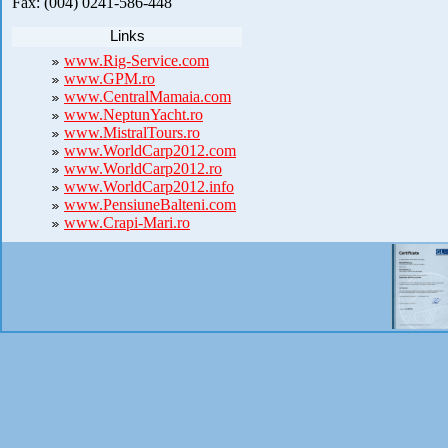
Fax: (004) 0241-586-448
Links
www.Rig-Service.com
www.GPM.ro
www.CentralMamaia.com
www.NeptunYacht.ro
www.MistralTours.ro
www.WorldCarp2012.com
www.WorldCarp2012.ro
www.WorldCarp2012.info
www.PensiuneBalteni.com
www.Crapi-Mari.ro