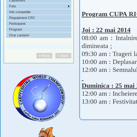
Clasament
Foto
Info competitie
Program CUPA RI
Regulament CRC
Participanti
Joi : 22 mai 2014
Program
Orar cantariri
08:00 am : Intalnir
dimineata ;
09:30 am : Trageri la
« Home
« Back
10:00 am : Deplasar
12:00 am : Semnalul
Duminica : 25 mai
12:00 am : Incheier
13:00 am : Festivita