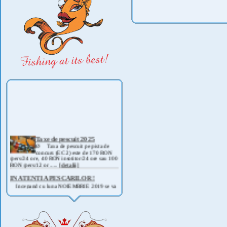
Taxe de pescuit 2025
Ø Taxa de pescuit pe pista de
concurs (EC 2) este de 170 RON
/pers/24 ore, 40 RON insotitor/24 ore sau 100
RON /pers/12 or .....
[detalii]
IN ATENTIA PESCARILOR !
Incepand cu luna NOIEMBRIE 2019 se va
deschide pescuitul la rapitor pe lacul Corbu !
Detalii si regulament, in curand ! .....
[detalii]
ANUNT IMPORTANT
AVAND IN VEDERE SITUATIA ACTUALA -
COVID 19- DIN MOTIVE DE SIGURANTA ,
CAT SI A REGLEMENTARILOR LEGALE ,