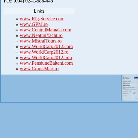
Fax: (004) 0241-586-448
Links
www.Rig-Service.com
www.GPM.ro
www.CentralMamaia.com
www.NeptunYacht.ro
www.MistralTours.ro
www.WorldCarp2012.com
www.WorldCarp2012.ro
www.WorldCarp2012.info
www.PensiuneBalteni.com
www.Crapi-Mari.ro