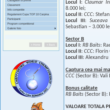
Castigatori si premii
Locul I
:
Claumar In
Clasament
8.000 lei;
Info competitie
Locul II
:
CCC
: Stefa
Regulament Cupa TOP 10 Carpina
Participanti
Locul III
:
Suceava
Program competitional
Sebastian – 3.000 le
Galerie foto
Sector B
Locul I
:
RB Baits
: Ra
« Home
« Back
Locul II
:
CCC
: Florin
Locul III
: Alexandru 
Captura cea mai m
CCC
(Sector B): Vali
Bonus calitate
RB Baits
(Sector B):
VALOARE TOTALA PRE