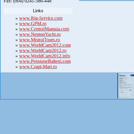
Fax: (004) 0241-586-448
Links
www.Rig-Service.com
www.GPM.ro
www.CentralMamaia.com
www.NeptunYacht.ro
www.MistralTours.ro
www.WorldCarp2012.com
www.WorldCarp2012.ro
www.WorldCarp2012.info
www.PensiuneBalteni.com
www.Crapi-Mari.ro