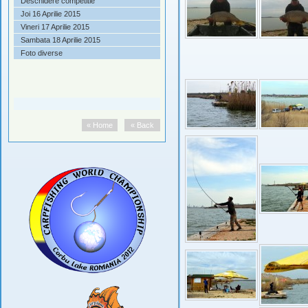
Deschidere competitie
Joi 16 Aprilie 2015
Vineri 17 Aprilie 2015
Sambata 18 Aprilie 2015
Foto diverse
« Home
« Back