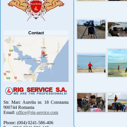
Anunt important
Va anuntam ca editia 30 a concursului de
pescuit CUPA RIG la CRAP din perioada 2-5
septembrie 2021 se reprogrameaza pentru luna
mai 2022 !
Avansul in .....
[detalii]
Contact
Str. Marc Aureliu nr. 18 Constanta
900744 Romania
Email:
office@rig-service.com
Phone: (004) 0241-586-406