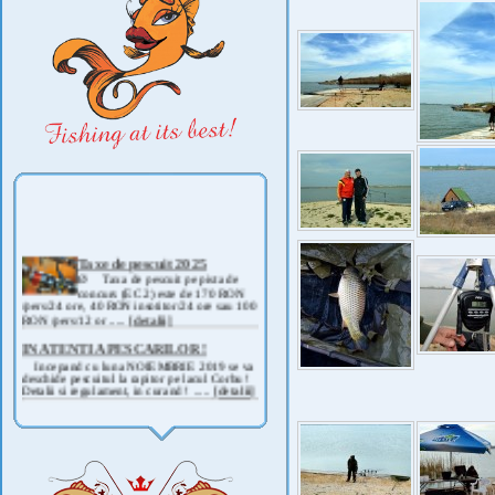
Taxe de pescuit 2025
Ø Taxa de pescuit pe pista de
concurs (EC 2) este de 170 RON
/pers/24 ore, 40 RON insotitor/24 ore sau 100
RON /pers/12 or .....
[detalii]
IN ATENTIA PESCARILOR !
Incepand cu luna NOIEMBRIE 2019 se va
deschide pescuitul la rapitor pe lacul Corbu !
Detalii si regulament, in curand ! .....
[detalii]
ANUNT IMPORTANT
AVAND IN VEDERE SITUATIA ACTUALA -
COVID 19- DIN MOTIVE DE SIGURANTA ,
CAT SI A REGLEMENTARILOR LEGALE ,
PRECUM SI RETRAGEREA UNOR
PARTICIPANTI .....
[detalii]