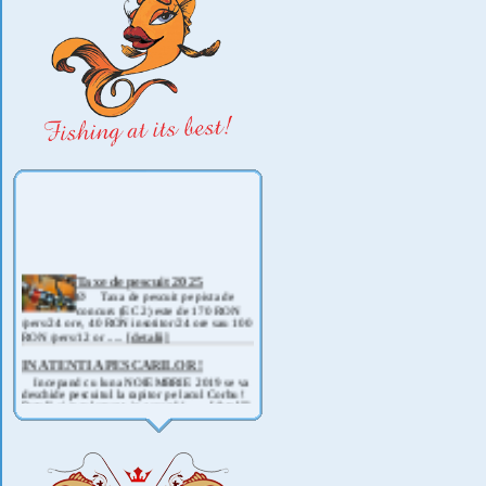
Taxe de pescuit 2025
Ø Taxa de pescuit pe pista de
concurs (EC 2) este de 170 RON
/pers/24 ore, 40 RON insotitor/24 ore sau 100
RON /pers/12 or .....
[detalii]
IN ATENTIA PESCARILOR !
Incepand cu luna NOIEMBRIE 2019 se va
deschide pescuitul la rapitor pe lacul Corbu !
Detalii si regulament, in curand ! .....
[detalii]
ANUNT IMPORTANT
AVAND IN VEDERE SITUATIA ACTUALA -
COVID 19- DIN MOTIVE DE SIGURANTA ,
CAT SI A REGLEMENTARILOR LEGALE ,
PRECUM SI RETRAGEREA UNOR