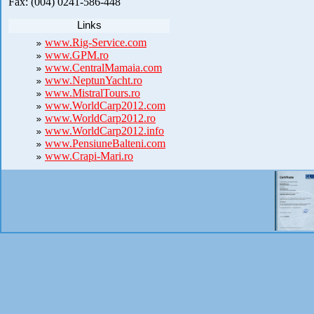
Fax: (004) 0241-586-448
Links
www.Rig-Service.com
www.GPM.ro
www.CentralMamaia.com
www.NeptunYacht.ro
www.MistralTours.ro
www.WorldCarp2012.com
www.WorldCarp2012.ro
www.WorldCarp2012.info
www.PensiuneBalteni.com
www.Crapi-Mari.ro