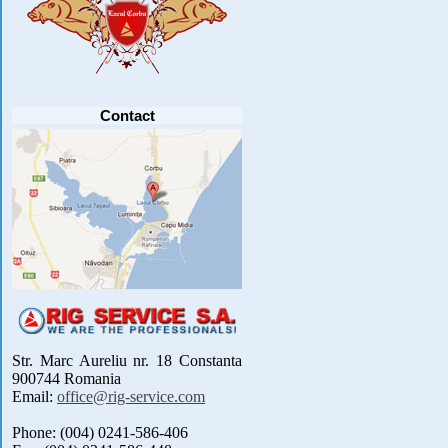
PARTICIPANTI .....
[detalii]
Anunt important
Va anuntam ca editia 30 a concursului de
pescuit CUPA RIG la CRAP din perioada 2-5
septembrie 2021 se reprogrameaza pentru luna
mai 2022 !
Avansul in .....
[detalii]
Contact
Str. Marc Aureliu nr. 18 Constanta
900744 Romania
Email:
office@rig-service.com
Phone: (004) 0241-586-406