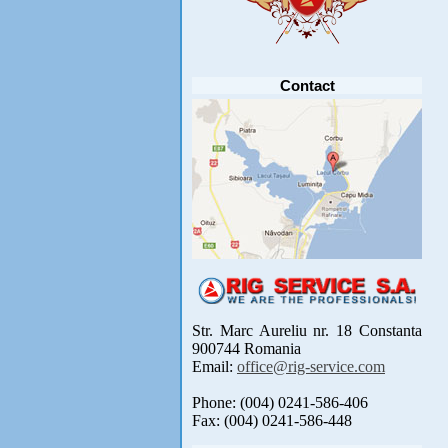
Anunt important
Va anuntam ca editia 30 a concursului de
pescuit CUPA RIG la CRAP din perioada 2-5
septembrie 2021 se reprogrameaza pentru luna
mai 2022 !
Avansul in .....
[detalii]
Contact
Str. Marc Aureliu nr. 18 Constanta
900744 Romania
Email:
office@rig-service.com
Phone: (004) 0241-586-406
Fax: (004) 0241-586-448