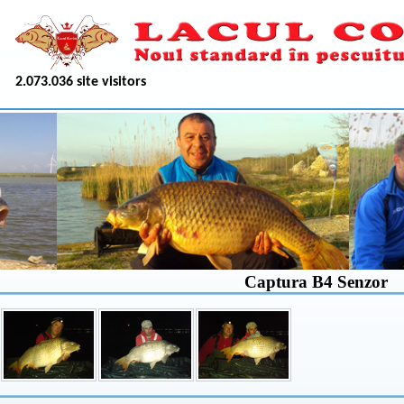
2.073.036 site visitors
Captura B4 Senzor