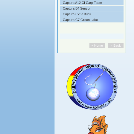
asament
Captura A12 CI Carp Team
i - Video
Captura B4 Senzor
o
Captura C2 Vulturul
Captura C7 Green Lake
« Home
« Back
« Home
« Back