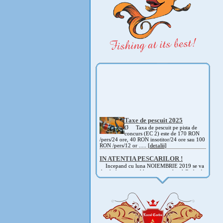
Taxe de pescuit 2025
Ø Taxa de pescuit pe pista de
concurs (EC 2) este de 170 RON
/pers/24 ore, 40 RON insotitor/24 ore sau 100
RON /pers/12 or .....
[detalii]
IN ATENTIA PESCARILOR !
Incepand cu luna NOIEMBRIE 2019 se va
deschide pescuitul la rapitor pe lacul Corbu !
Detalii si regulament, in curand ! .....
[detalii]
ANUNT IMPORTANT
AVAND IN VEDERE SITUATIA ACTUALA -
COVID 19- DIN MOTIVE DE SIGURANTA ,
CAT SI A REGLEMENTARILOR LEGALE ,
PRECUM SI RETRAGEREA UNOR
PARTICIPANTI .....
[detalii]