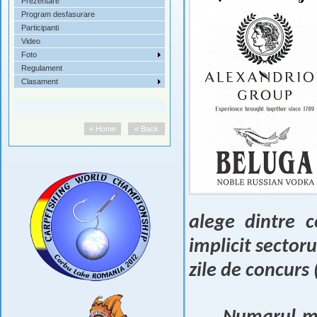
Prezentare
Program desfasurare
Participanti
Video
Foto
Regulament
Clasament
« Home
« Back
alege dintre c
implicit sector
zile de concurs 