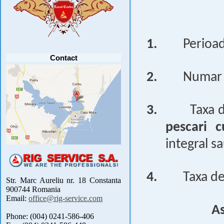
Anunt important
Va anuntam ca editia 30 a concursului de
pescuit CUPA RIG la CRAP din perioada 2-5
septembrie 2021 se reprogrameaza pentru luna
mai 2022 !
1.
Perioad
Avansul in .....
[detalii]
Contact
2.
Numar 
3.
Taxa d
pescari c
integral sa
4.
Taxa de
Str. Marc Aureliu nr. 18 Constanta
900744 Romania
Email:
office@rig-service.com
As
Phone: (004) 0241-586-406