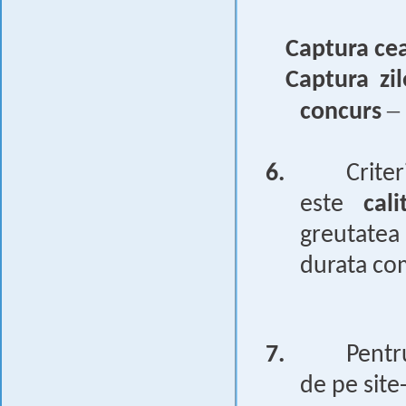
Captura ce
Captura zi
–
concurs
6.
Crite
este
cali
greutatea 
durata com
7.
Pent
de pe site