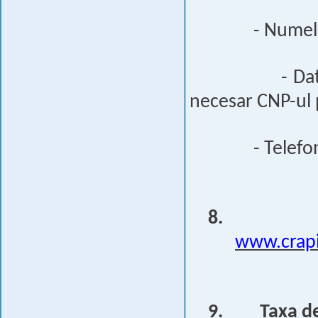
- Numel
- Da
necesar CNP-ul p
- Telefo
8.
www.crapi
9.
Taxa de