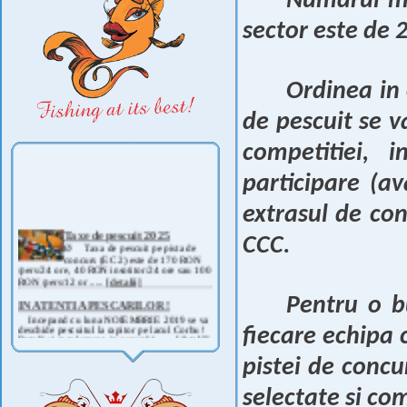
Numarul ma
sector este de 
Ordinea in 
de pescuit se va
competitiei, 
participare (av
extrasul de con
Taxe de pescuit 2025
Ø Taxa de pescuit pe pista de
CCC.
concurs (EC 2) este de 170 RON
/pers/24 ore, 40 RON insotitor/24 ore sau 100
RON /pers/12 or .....
[detalii]
IN ATENTIA PESCARILOR !
Pentru o b
Incepand cu luna NOIEMBRIE 2019 se va
deschide pescuitul la rapitor pe lacul Corbu !
Detalii si regulament, in curand ! .....
[detalii]
fiecare echipa 
ANUNT IMPORTANT
AVAND IN VEDERE SITUATIA ACTUALA -
pistei de concu
COVID 19- DIN MOTIVE DE SIGURANTA ,
CAT SI A REGLEMENTARILOR LEGALE ,
selectate si co
PRECUM SI RETRAGEREA UNOR
PARTICIPANTI .....
[detalii]