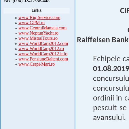
Fax: (004) 0241-586-448
CI
Links
www.Rig-Service.com
www.GPM.ro
www.CentralMamaia.com
www.NeptunYacht.ro
www.MistralTours.ro
Raiffeisen Bank
www.WorldCarp2012.com
www.WorldCarp2012.ro
www.WorldCarp2012.info
Echipele c
www.PensiuneBalteni.com
www.Crapi-Mari.ro
01.08.201
concursulu
concursului
ordinii in 
pescuit
se 
avansului.