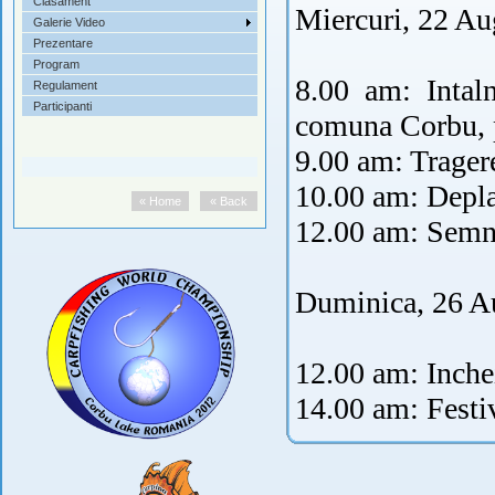
Clasament
Miercuri, 22 Au
Galerie Video
Prezentare
Program
8.00 am: Intaln
Regulament
Participanti
comuna Corbu, 
9.00 am: Tragere
10.00 am: Depla
« Home
« Back
12.00 am: Semna
Duminica, 26 A
12.00 am: Inche
14.00 am: Festi