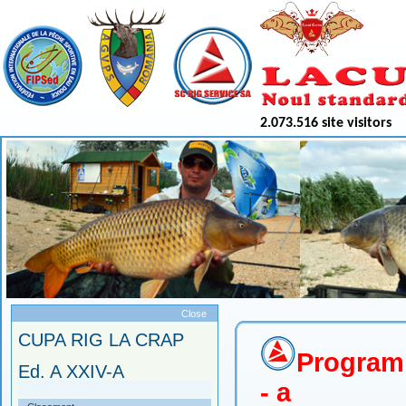
2.073.516 site visitors
Meniu
Close
CUPA RIG LA CRAP
Program 
Ed. A XXIV-A
- a