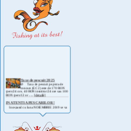
Taxe de pescuit 2025
Ø Taxa de pescuit pe pista de
concurs (EC 2) este de 170 RON
/pers/24 ore, 40 RON insotitor/24 ore sau 100
RON /pers/12 or .....
[detalii]
IN ATENTIA PESCARILOR !
Incepand cu luna NOIEMBRIE 2019 se va
deschide pescuitul la rapitor pe lacul Corbu !
Detalii si regulament, in curand ! .....
[detalii]
ANUNT IMPORTANT
AVAND IN VEDERE SITUATIA ACTUALA -
COVID 19- DIN MOTIVE DE SIGURANTA ,
CAT SI A REGLEMENTARILOR LEGALE ,