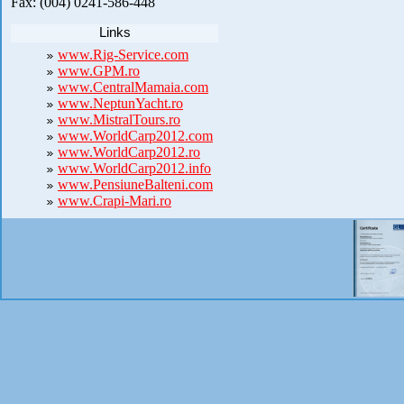
Fax: (004) 0241-586-448
Links
www.Rig-Service.com
www.GPM.ro
www.CentralMamaia.com
www.NeptunYacht.ro
www.MistralTours.ro
www.WorldCarp2012.com
www.WorldCarp2012.ro
www.WorldCarp2012.info
www.PensiuneBalteni.com
www.Crapi-Mari.ro