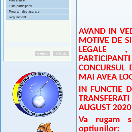
Prezentare
Lista participanti
Program desfasurare
Regulament
AVAND IN VED
MOTIVE DE S
LEGALE ,
« Home
« Back
PARTICIPANT
CONCURSUL D
MAI AVEA LOC
IN FUNCTIE D
TRANSFERATI 
AUGUST 2020 
Va rugam sa
optiunilor: