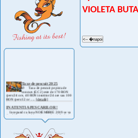
VIOLETA BUT
Taxe de pescuit 2025
Ø Taxa de pescuit pe pista de
concurs (EC 2) este de 170 RON
/pers/24 ore, 40 RON insotitor/24 ore sau 100
RON /pers/12 or .....
[detalii]
IN ATENTIA PESCARILOR !
Incepand cu luna NOIEMBRIE 2019 se va
deschide pescuitul la rapitor pe lacul Corbu !
Detalii si regulament, in curand ! .....
[detalii]
ANUNT IMPORTANT
AVAND IN VEDERE SITUATIA ACTUALA -
COVID 19- DIN MOTIVE DE SIGURANTA ,
CAT SI A REGLEMENTARILOR LEGALE ,