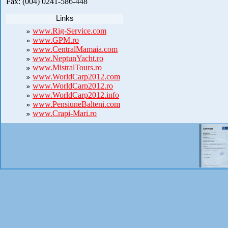
Fax: (004) 0241-586-448
Links
www.Rig-Service.com
www.GPM.ro
www.CentralMamaia.com
www.NeptunYacht.ro
www.MistralTours.ro
www.WorldCarp2012.com
www.WorldCarp2012.ro
www.WorldCarp2012.info
www.PensiuneBalteni.com
www.Crapi-Mari.ro