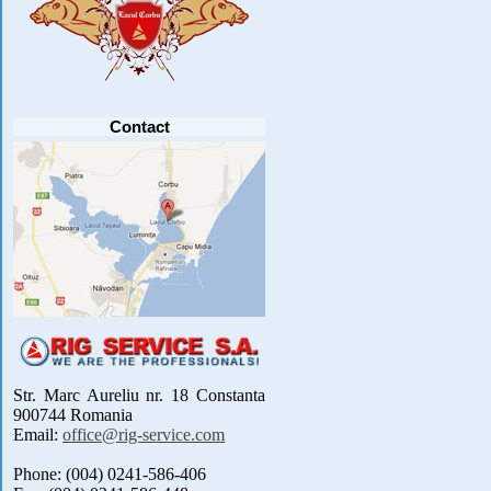
PARTICIPANTI .....
[detalii]
Anunt important
Va anuntam ca editia 30 a concursului de
pescuit CUPA RIG la CRAP din perioada 2-5
septembrie 2021 se reprogrameaza pentru luna
mai 2022 !
Avansul in .....
[detalii]
Contact
Str. Marc Aureliu nr. 18 Constanta
900744 Romania
Email:
office@rig-service.com
Phone: (004) 0241-586-406