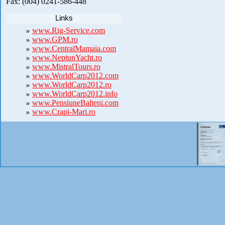
Fax: (004) 0241-586-448
Links
www.Rig-Service.com
www.GPM.ro
www.CentralMamaia.com
www.NeptunYacht.ro
www.MistralTours.ro
www.WorldCarp2012.com
www.WorldCarp2012.ro
www.WorldCarp2012.info
www.PensiuneBalteni.com
www.Crapi-Mari.ro