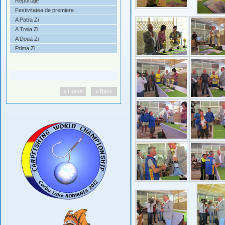
Reportaje
Festivitatea de premiere
A Patra Zi
A Treia Zi
A Doua Zi
Prima Zi
« Home
« Back