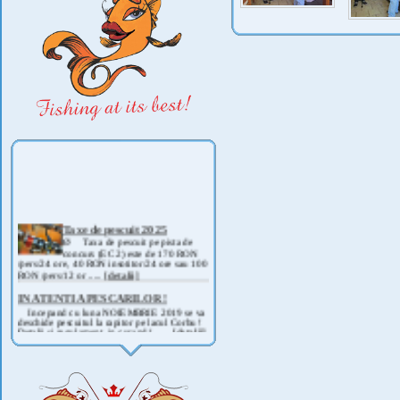
Taxe de pescuit 2025
Ø Taxa de pescuit pe pista de
concurs (EC 2) este de 170 RON
/pers/24 ore, 40 RON insotitor/24 ore sau 100
RON /pers/12 or .....
[detalii]
IN ATENTIA PESCARILOR !
Incepand cu luna NOIEMBRIE 2019 se va
deschide pescuitul la rapitor pe lacul Corbu !
Detalii si regulament, in curand ! .....
[detalii]
ANUNT IMPORTANT
AVAND IN VEDERE SITUATIA ACTUALA -
COVID 19- DIN MOTIVE DE SIGURANTA ,
CAT SI A REGLEMENTARILOR LEGALE ,
PRECUM SI RETRAGEREA UNOR