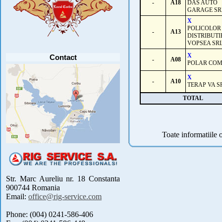
PARTICIPANTI .....
[detalii]
-
A18
DAS AUTO
GARAGE SR
Anunt important
X
Va anuntam ca editia 30 a concursului de
pescuit CUPA RIG la CRAP din perioada 2-5
POLICOLOR
-
A13
septembrie 2021 se reprogrameaza pentru luna
DISTRIBUTI
mai 2022 !
VOPSEA SR
Avansul in .....
[detalii]
X
Contact
-
A08
POLAR COM
X
-
A10
TERAP VA S
TOTAL
Toate informatiile o
Str. Marc Aureliu nr. 18 Constanta
900744 Romania
Email:
office@rig-service.com
Phone: (004) 0241-586-406