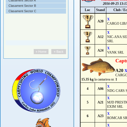
Clasament Sector A
2016-09-25 13:1
Clasament Sector B
Loc
Stand
Club / E
Clasament Sector C
X
A20
CARGO LIB
X
A12
NIC-ANA SE
SRL
X
A24
« Home
« Back
VANK SRL
Capt
A20
CARGO
15.35 kg
la cantarirea nr.
1
X
4
A06
NDG CARS 
X
5
A21
MJD PREST
EXIM SRL
X
6
A23
ROMCAR S
X