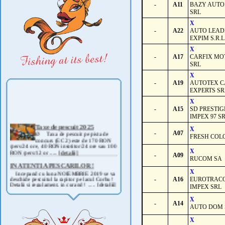
-
A11
BAZY AUTO
SRL
X
-
A22
AUTO LEAD
EXPIM S.R.
X
-
A17
CARFIX MO
SRL
X
-
A19
AUTOTEX C
EXPERTS SR
X
-
A15
SD PRESTIG
IMPEX 97 S
Taxe de pescuit 2025
X
Ø Taxa de pescuit pe pista de
-
A07
concurs (EC 2) este de 170 RON
FRESH COL
/pers/24 ore, 40 RON insotitor/24 ore sau 100
RON /pers/12 or .....
[detalii]
X
-
A09
RUCOM SA
IN ATENTIA PESCARILOR !
Incepand cu luna NOIEMBRIE 2019 se va
X
deschide pescuitul la rapitor pe lacul Corbu !
-
A16
EUROTRAC
Detalii si regulament, in curand ! .....
[detalii]
IMPEX SRL
ANUNT IMPORTANT
X
AVAND IN VEDERE SITUATIA ACTUALA -
-
A14
AUTO DOM S
COVID 19- DIN MOTIVE DE SIGURANTA ,
CAT SI A REGLEMENTARILOR LEGALE ,
PRECUM SI RETRAGEREA UNOR
X