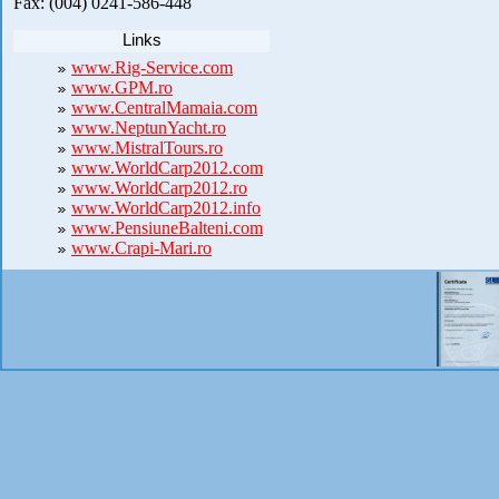
Fax: (004) 0241-586-448
Links
www.Rig-Service.com
www.GPM.ro
www.CentralMamaia.com
www.NeptunYacht.ro
www.MistralTours.ro
www.WorldCarp2012.com
www.WorldCarp2012.ro
www.WorldCarp2012.info
www.PensiuneBalteni.com
www.Crapi-Mari.ro