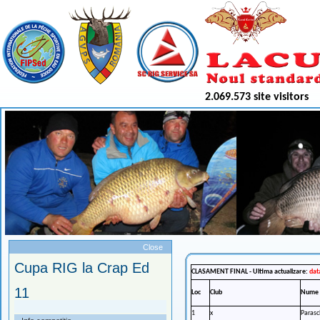
2.069.573 site visitors
Meniu
Close
Cupa RIG la Crap Ed
CLASAMENT FINAL - Ultima actualizare:
dat
11
Loc
Club
Nume
17 - 20 mai 2012
1
x
Parasc