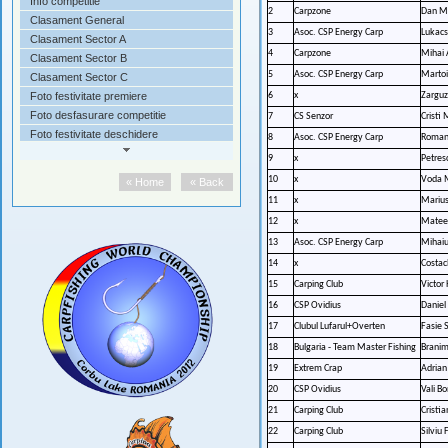
Info competitie
2
Carpzone
Dan Mi
Clasament General
3
Asoc. CSP Energy Carp
Lukacs
Clasament Sector A
4
Carpzone
Mihai 
Clasament Sector B
5
Asoc. CSP Energy Carp
Martoi
Clasament Sector C
Foto festivitate premiere
6
x
Zarguz
Foto desfasurare competitie
7
CS Senzor
Cristi
Foto festivitate deschidere
8
Asoc. CSP Energy Carp
Roman 
Reportaje F&H Channel
9
x
Petres
Reportaje TV Neptun
10
x
Voda 
« Home
« Back
Scrisoare catre pescari
11
x
Marius
Sponsori si parteneri
12
x
Matees
13
Asoc. CSP Energy Carp
Mihai
14
x
Costac
15
Carping Club
Victor
16
CSP Ovidius
Daniel
17
Clubul Lufarul+Overten
Fasie 
18
Bulgaria - Team Master Fishing
Branim
19
Extrem Crap
Adrian
20
CSP Ovidius
Vali B
21
Carping Club
Cristi
22
Carping Club
Silviu 