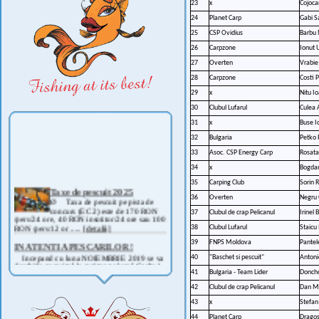
23
x
Cojoca
24
Planet Carp
Gabi S
25
CSP Ovidius
Barbu 
26
Carpzone
Ionut 
27
Overten
Vrabie
28
Carpzone
Costi 
29
x
Nitu I
30
Clubul Lufarul
Culea 
31
x
Buse I
32
Bulgaria
Petko
33
Asoc. CSP Energy Carp
Rosata
34
x
Bogdan
35
Carping Club
Sorin
Taxe de pescuit 2025
Ø Taxa de pescuit pe pista de
36
Overten
Negru 
concurs (EC 2) este de 170 RON
37
Clubul de crap Pelicanul
Irinel
/pers/24 ore, 40 RON insotitor/24 ore sau 100
RON /pers/12 or .....
[detalii]
38
Clubul Lufarul
Staicu
IN ATENTIA PESCARILOR !
39
FNPS Moldova
Pantel
Incepand cu luna NOIEMBRIE 2019 se va
40
"Baschet si pescuit"
Antoni
deschide pescuitul la rapitor pe lacul Corbu !
Detalii si regulament, in curand ! .....
[detalii]
41
Bulgaria - Team Lider
Doncho
ANUNT IMPORTANT
42
Clubul de crap Pelicanul
Dan Ma
AVAND IN VEDERE SITUATIA ACTUALA -
43
x
Stefan
COVID 19- DIN MOTIVE DE SIGURANTA ,
CAT SI A REGLEMENTARILOR LEGALE ,
44
Planet Carp
Dragos