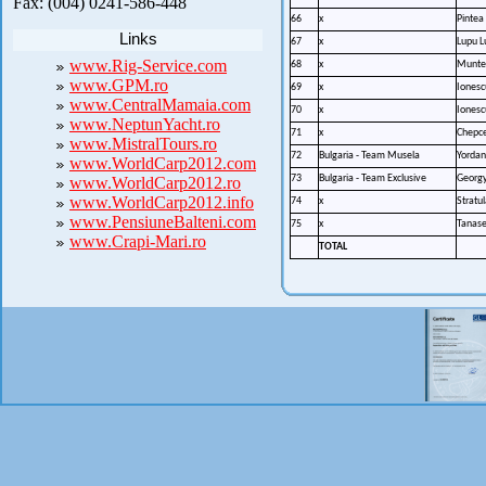
Fax: (004) 0241-586-448
66
x
Pintea
Links
67
x
Lupu L
www.Rig-Service.com
68
x
Muntea
www.GPM.ro
69
x
Ionesc
www.CentralMamaia.com
70
x
Ionesc
www.NeptunYacht.ro
71
x
Chepce
www.MistralTours.ro
72
Bulgaria - Team Musela
Yordan
www.WorldCarp2012.com
73
Bulgaria - Team Exclusive
Georgy
www.WorldCarp2012.ro
www.WorldCarp2012.info
74
x
Stratu
www.PensiuneBalteni.com
75
x
Tanase
www.Crapi-Mari.ro
TOTAL