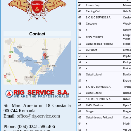
PRECUM SI RETRAGEREA UNOR
PARTICIPANTI .....
[detalii]
45
Extrem Crap
Mircea
46
Carping Club
Gabi T
Anunt important
Va anuntam ca editia 30 a concursului de
47
S.C. RIG SERVICE S.A.
Carsto
pescuit CUPA RIG la CRAP din perioada 2-5
48
Carpzone
Viorel
septembrie 2021 se reprogrameaza pentru luna
mai 2022 !
49
x
Naforn
Avansul in .....
[detalii]
Contact
Garig
50
FNPS Moldova
Victor
51
Clubul de crap Pelicanul
Moise 
52
CS Planet
Cristea
53
x
Pop Ma
54
x
Proto
55
x
Urzice
56
Clubul Lufarul
Dan Li
57
x
Enache
58
S.C. RIG SERVICE S.A.
Toroip
59
Clubul Lufarul
Balan 
60
S.C. RIG SERVICE S.A.
Babus 
Str. Marc Aureliu nr. 18 Constanta
61
FNPS Moldova
Opris 
900744 Romania
62
Congaz
Dragan
Email:
office@rig-service.com
63
Clubul de crap Pelicanul
Consta
64
x
Marin 
Phone: (004) 0241-586-406
65
x
Vali D