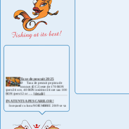
Taxe de pescuit 2025
Ø Taxa de pescuit pe pista de
concurs (EC 2) este de 170 RON
/pers/24 ore, 40 RON insotitor/24 ore sau 100
RON /pers/12 or .....
[detalii]
IN ATENTIA PESCARILOR !
Incepand cu luna NOIEMBRIE 2019 se va
deschide pescuitul la rapitor pe lacul Corbu !
Detalii si regulament, in curand ! .....
[detalii]
ANUNT IMPORTANT
AVAND IN VEDERE SITUATIA ACTUALA -
COVID 19- DIN MOTIVE DE SIGURANTA ,
CAT SI A REGLEMENTARILOR LEGALE ,