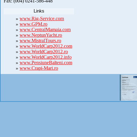
Fax: (004) 0241-586-448
Links
www.Rig-Service.com
www.GPM.ro
www.CentralMamaia.com
www.NeptunYacht.ro
www.MistralTours.ro
www.WorldCarp2012.com
www.WorldCarp2012.ro
www.WorldCarp2012.info
www.PensiuneBalteni.com
www.Crapi-Mari.ro