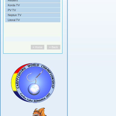
Reuters
Korda TV
PV TV
Neptun TV
Litoral TV
« Home
« Back